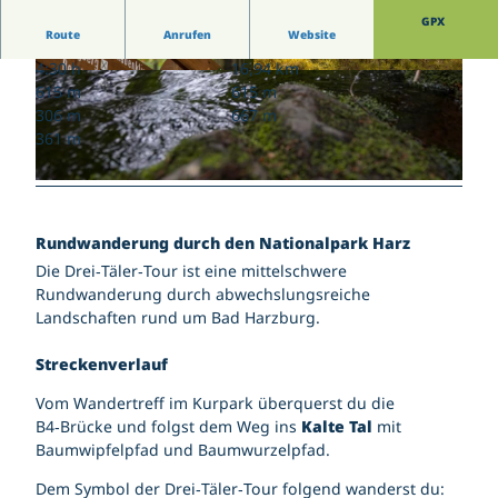
Wetterdaten Bad Harzburg Zentrum
Gästekarte | Gästebeitrag
Jugendtreff Bad Harzburg
GPX
Wetterdaten Großer Burgberg 483 m
Kirchen
Gutscheine
Route
Anrufen
Website
Känguroom
Veranstaltungskalender
Kontakt | Anschrift
Sportpark Bad Harzburg
4:30 h
16,94 km
Salz- und Lichterfest
Parkmöglichkeiten
© Tourismusmarketing Bad Harzburg
© Tourismusmarketing Bad Harzburg
Wildgehege am Golfplatz
615 m
615 m
Karriere
Yellow Jockey Festival
Pois
306 m
667 m
147. Harzburger Galopprennwoche
Tourist-Information
361 m
Webcam
Gutscheine
© Tourismusmarketing Bad Harzburg
Rundwanderung durch den Nationalpark Harz
Die Drei‑Täler‑Tour ist eine mittelschwere
Rundwanderung durch abwechslungsreiche
Landschaften rund um Bad Harzburg.
Streckenverlauf
Vom Wandertreff im Kurpark überquerst du die
B4‑Brücke und folgst dem Weg ins
Kalte Tal
mit
Baumwipfelpfad und Baumwurzelpfad.
Dem Symbol der Drei‑Täler‑Tour folgend wanderst du: