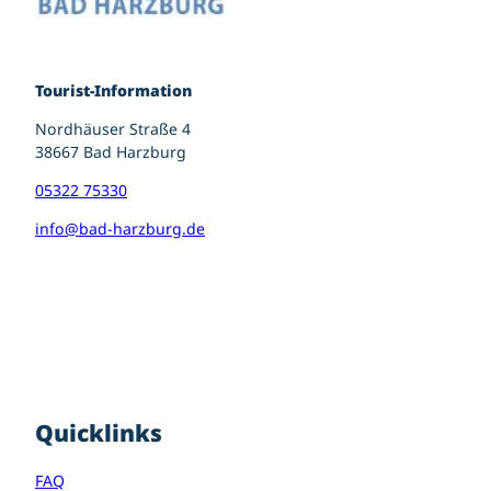
Tourist-Information
Nordhäuser Straße 4
38667 Bad Harzburg
05322 75330
info@bad-harzburg.de
I
F
P
n
a
i
s
c
n
t
e
t
a
b
e
g
o
r
r
o
e
Quicklinks
a
k
s
m
t
FAQ