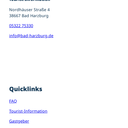
Nordhäuser Straße 4
38667 Bad Harzburg
05322 75330
info@bad-harzburg.de
I
F
P
n
a
i
s
c
n
t
e
t
a
b
e
g
o
r
r
o
e
Quicklinks
a
k
s
m
t
FAQ
Tourist-Information
Gastgeber