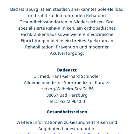
Jugendtreff Bad Harzburg
Bad Harzburg ist ein staatlich anerkanntes Sole-Heilbad
Känguroom
und zählt zu den führenden Reha-und
Urlaub planen
Sportpark Bad Harzburg
Gesundheitsstandorten in Niedersachsen. Drei
Wildgehege am Golfplatz
Anreise
spezialisierte Reha-Kliniken, ein orthopädisches
Hotels | Pensionen
Service
Fachkrankenhaus sowie weitere medizinische
Prospektbestellung
Bad Harzburger Webcams
Einrichtungen bieten ein breites Spektrum an
Unterkunft suchen & buchen
Download Bad Harzburg aktuell
Rehabilitation, Prävention und moderner
Wohnmobil-Stellplatz
Aktuell
Gastronomie
Akutversorgung.
Wetterdaten Bad Harzburg Zentrum
Gästekarte | Gästebeitrag
Wetterdaten Großer Burgberg 483 m
Kirchen
Gutscheine
Veranstaltungskalender
Badearzt
Kontakt | Anschrift
Salz- und Lichterfest
Dr. med. Hans-Gerhard Schindler
Parkmöglichkeiten
Karriere
Yellow Jockey Festival
Allgemeinmedizin · Sportmedizin · Kurarzt
Pois
147. Harzburger Galopprennwoche
Herzog‑Wilhelm‑Straße 86
Tourist-Information
Webcam
38667 Bad Harzburg
Gutscheine
Tel.: 05322 9640‑0
Gesundheitsreisen
Weitere Informationen zu Gesundheitsreisen und
Angeboten findest du unter: