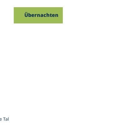
Übernachten
uche
e Tal
g