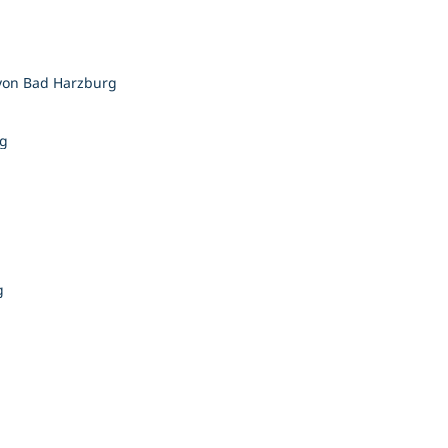
von Bad Harzburg
rg
g