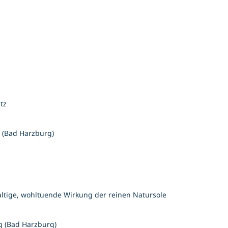
um
g
 m
tz
 (Bad Harzburg)
altige, wohltuende Wirkung der reinen Natursole
g (Bad Harzburg)