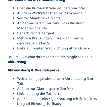
l
n
k
b
Über die Kurhausstraße ins Riefenbachtal
s
r
Auf dem Wildkatzenstieg ca. 2 km bergauf
b
u
Vor der Steinbrücke rechts
a
c
An der nächsten Kreuzung links Richtung
n
h
Marienteichbaude
k
z
Danach rechts bergauf
a
u
Mehrere Kreuzungen: links, dann viermal
r
m
geradeaus bis km 5
e
b
Links auf breiten Weg Richtung Ahrendsberg
n
u
a
r
Bei km 5,7 (Schutzhütte) besteht die Möglichkeit zur
-
g
Abkürzung
.
w
b
Ahrendsberg & Okertalsperre
e
e
g
r
Weiter zum Jugendwaldheim Ahrendsberg (km
w
g
7,6)
e
4
Abfahrt zur Okertalsperre (km 9,4)
i
Links entlang der Talsperre
s
Am Kalbetal (dreieckige Kreuzung mit Stein) links
e
bergauf Richtung Torfhaus
r