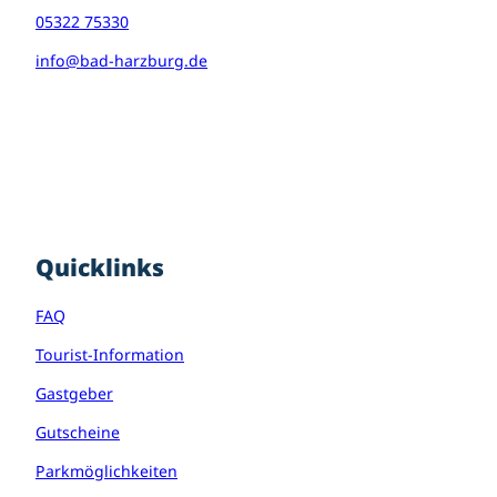
05322 75330
info@bad-harzburg.de
I
F
P
n
a
i
s
c
n
t
e
t
a
b
e
g
o
r
r
o
e
Quicklinks
a
k
s
m
t
FAQ
Tourist-Information
Gastgeber
Gutscheine
Parkmöglichkeiten