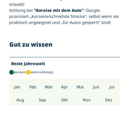
erlaubt!
e
Achtung bei
"Anreise mit dem Auto"
: Google
r
priorisiert „kürzeste/schnellste Strecke“, selbst wenn sie
d
praktisch ungeeignet und „für Autos gesperrt“ sind!
e
k
o
p
Gut zu wissen
p
e
l
Beste Jahreszeit
geeignet
wetterabhängig
Jan
Feb
Mär
Apr
Mai
Jun
Jul
Aug
Sep
Okt
Nov
Dez