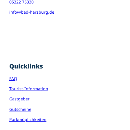
05322 75330
info@bad-harzburg.de
I
F
P
n
a
i
s
c
n
t
e
t
a
b
e
g
o
r
r
o
e
Quicklinks
a
k
s
m
t
FAQ
Tourist-Information
Gastgeber
Gutscheine
Parkmöglichkeiten