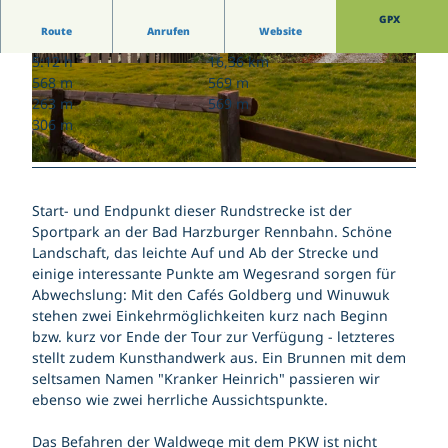
Wetterdaten Bad Harzburg Zentrum
Gästekarte | Gästebeitrag
Jugendtreff Bad Harzburg
GPX
Wetterdaten Großer Burgberg 483 m
Kirchen
Gutscheine
Route
Anrufen
Website
Känguroom
Veranstaltungskalender
Kontakt | Anschrift
Sportpark Bad Harzburg
5:12 h
16,36 km
Salz- und Lichterfest
c
a
Parkmöglichkeiten
Wildgehege am Golfplatz
568 m
569 m
Karriere
Yellow Jockey Festival
a
d
Pois
263 m
569 m
147. Harzburger Galopprennwoche
f
e
Tourist-Information
306 m
Webcam
e
n
Gutscheine
_
b
c
g
e
a
o
r
Start- und Endpunkt dieser Rundstrecke ist der
f
l
g
Sportpark an der Bad Harzburger Rennbahn. Schöne
e
d
Landschaft, das leichte Auf und Ab der Strecke und
g
b
einige interessante Punkte am Wegesrand sorgen für
o
e
Abwechslung: Mit den Cafés Goldberg und Winuwuk
l
r
stehen zwei Einkehrmöglichkeiten kurz nach Beginn
d
g
bzw. kurz vor Ende der Tour zur Verfügung - letzteres
b
stellt zudem Kunsthandwerk aus. Ein Brunnen mit dem
e
seltsamen Namen "Kranker Heinrich" passieren wir
r
ebenso wie zwei herrliche Aussichtspunkte.
g
p
Das Befahren der Waldwege mit dem PKW ist nicht
f