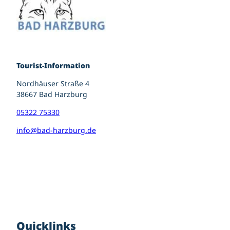
Tourist-Information
Nordhäuser Straße 4
38667 Bad Harzburg
05322 75330
info@bad-harzburg.de
I
F
P
n
a
i
s
c
n
t
e
t
a
b
e
g
o
r
r
o
e
Quicklinks