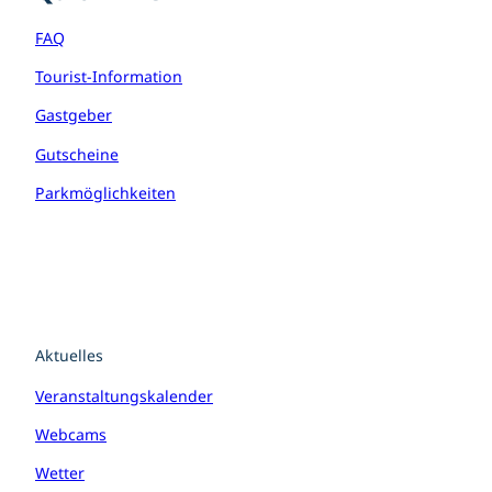
a
k
s
m
t
FAQ
Tourist-Information
Gastgeber
Gutscheine
Parkmöglichkeiten
Aktuelles
Veranstaltungskalender
Webcams
Wetter