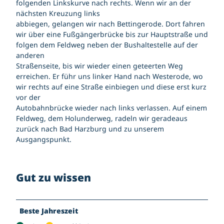
d
folgenden Linkskurve nach rechts. Wenn wir an der
a
nächsten Kreuzung links
s
abbiegen, gelangen wir nach Bettingerode. Dort fahren
G
wir über eine Fußgängerbrücke bis zur Hauptstraße und
P
folgen dem Feldweg neben der Bushaltestelle auf der
S
anderen
-
Straßenseite, bis wir wieder einen geteerten Weg
G
erreichen. Er führ uns linker Hand nach Westerode, wo
e
wir rechts auf eine Straße einbiegen und diese erst kurz
r
vor der
ä
Autobahnbrücke wieder nach links verlassen. Auf einem
t
Feldweg, dem Holunderweg, radeln wir geradeaus
zurück nach Bad Harzburg und zu unserem
Ausgangspunkt.
Gut zu wissen
Beste Jahreszeit