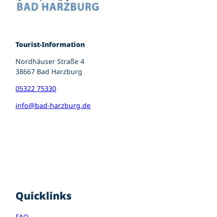
Tourist-Information
Nordhäuser Straße 4
38667 Bad Harzburg
05322 75330
info@bad-harzburg.de
I
F
P
n
a
i
s
c
n
t
e
t
a
b
e
g
o
r
r
o
e
Quicklinks
a
k
s
m
t
FAQ