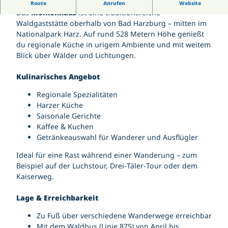
Wetterdaten Bad Harzburg Zentrum
Einkehren auf 528 Metern Höhe
Route
Anrufen
Website
Gästekarte | Gästebeitrag
Jugendtreff Bad Harzburg
Wetterdaten Großer Burgberg 483 m
Das
Molkenhaus
ist eine traditionsreiche
Kirchen
Gutscheine
Känguroom
Veranstaltungskalender
Waldgaststätte oberhalb von Bad Harzburg – mitten im
Kontakt | Anschrift
Sportpark Bad Harzburg
Salz- und Lichterfest
Nationalpark Harz. Auf rund 528 Metern Höhe genießt
Parkmöglichkeiten
Wildgehege am Golfplatz
Karriere
Yellow Jockey Festival
du regionale Küche in urigem Ambiente und mit weitem
Pois
147. Harzburger Galopprennwoche
Blick über Wälder und Lichtungen.
Tourist-Information
Webcam
Gutscheine
Kulinarisches Angebot
Regionale Spezialitäten
Harzer Küche
Saisonale Gerichte
Kaffee & Kuchen
Getränkeauswahl für Wanderer und Ausflügler
Ideal für eine Rast während einer Wanderung – zum
Beispiel auf der Luchstour, Drei‑Täler‑Tour oder dem
Kaiserweg.
Lage & Erreichbarkeit
Zu Fuß über verschiedene Wanderwege erreichbar
Mit dem Waldbus (Linie 875) von April bis