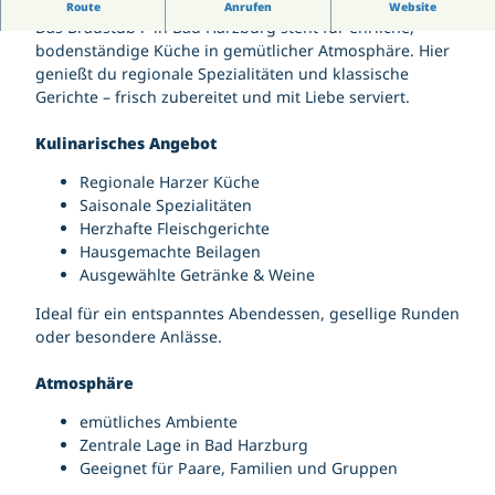
Wetterdaten Bad Harzburg Zentrum
Regionale Küche mit Herz
Route
Anrufen
Website
Gästekarte | Gästebeitrag
Jugendtreff Bad Harzburg
Wetterdaten Großer Burgberg 483 m
Das Bräustüb´l in Bad Harzburg steht für ehrliche,
Kirchen
Gutscheine
Känguroom
Veranstaltungskalender
bodenständige Küche in gemütlicher Atmosphäre. Hier
Kontakt | Anschrift
Sportpark Bad Harzburg
Salz- und Lichterfest
genießt du regionale Spezialitäten und klassische
Parkmöglichkeiten
Wildgehege am Golfplatz
Karriere
Yellow Jockey Festival
Gerichte – frisch zubereitet und mit Liebe serviert.
Pois
147. Harzburger Galopprennwoche
Tourist-Information
Webcam
Kulinarisches Angebot
Gutscheine
Regionale Harzer Küche
Saisonale Spezialitäten
Herzhafte Fleischgerichte
Hausgemachte Beilagen
Ausgewählte Getränke & Weine
Ideal für ein entspanntes Abendessen, gesellige Runden
oder besondere Anlässe.
Atmosphäre
emütliches Ambiente
Zentrale Lage in Bad Harzburg
Geeignet für Paare, Familien und Gruppen