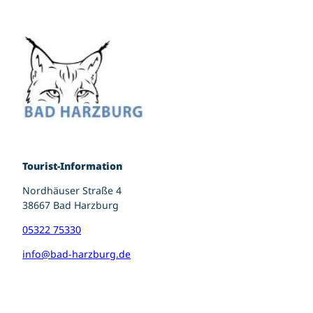
Tourist-Information
Nordhäuser Straße 4
38667 Bad Harzburg
05322 75330
info@bad-harzburg.de
I
F
P
n
a
i