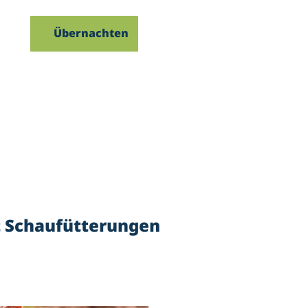
Übernachten
uche
t Schaufütterungen