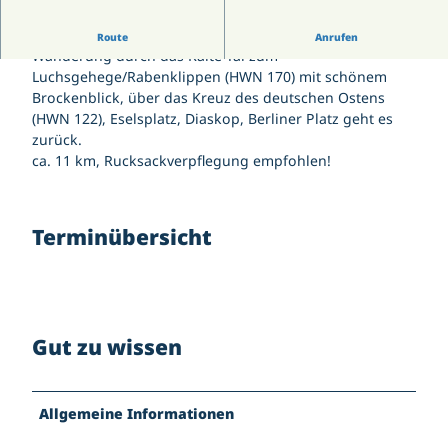
Wetterdaten Bad Harzburg Zentrum
Gästekarte | Gästebeitrag
Jugendtreff Bad Harzburg
Wetterdaten Großer Burgberg 483 m
Kirchen
Gutscheine
Wanderung mit Frau Vierke
Känguroom
Route
Anrufen
Veranstaltungskalender
Kontakt | Anschrift
Wanderung durch das Kalte Tal zum
Sportpark Bad Harzburg
Salz- und Lichterfest
Parkmöglichkeiten
Luchsgehege/Rabenklippen (HWN 170) mit schönem
Wildgehege am Golfplatz
Karriere
Yellow Jockey Festival
Pois
Brockenblick, über das Kreuz des deutschen Ostens
147. Harzburger Galopprennwoche
Tourist-Information
(HWN 122), Eselsplatz, Diaskop, Berliner Platz geht es
Webcam
Gutscheine
zurück.
ca. 11 km, Rucksackverpflegung empfohlen!
Terminübersicht
Gut zu wissen
Allgemeine Informationen