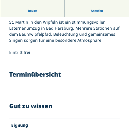
Wetterdaten Bad Harzburg Zentrum
Gästekarte | Gästebeitrag
Jugendtreff Bad Harzburg
Wetterdaten Großer Burgberg 483 m
Kirchen
Gutscheine
Treffen: 16:30 Uhr am Burgbergcenter
Känguroom
Route
Anrufen
Veranstaltungskalender
Kontakt | Anschrift
Sportpark Bad Harzburg
Salz- und Lichterfest
Parkmöglichkeiten
St. Martin in den Wipfeln ist ein stimmungsvoller
Wildgehege am Golfplatz
Karriere
Yellow Jockey Festival
Pois
Laternenumzug in Bad Harzburg. Mehrere Stationen auf
147. Harzburger Galopprennwoche
Tourist-Information
dem Baumwipfelpfad, Beleuchtung und gemeinsames
Webcam
Gutscheine
Singen sorgen für eine besondere Atmosphäre.
Eintritt frei
Terminübersicht
Gut zu wissen
Eignung