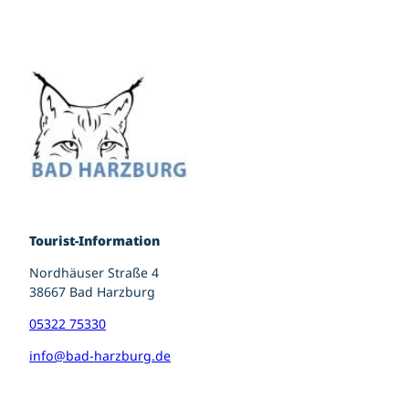
Tourist-Information
Nordhäuser Straße 4
38667 Bad Harzburg
05322 75330
info@bad-harzburg.de
I
F
P