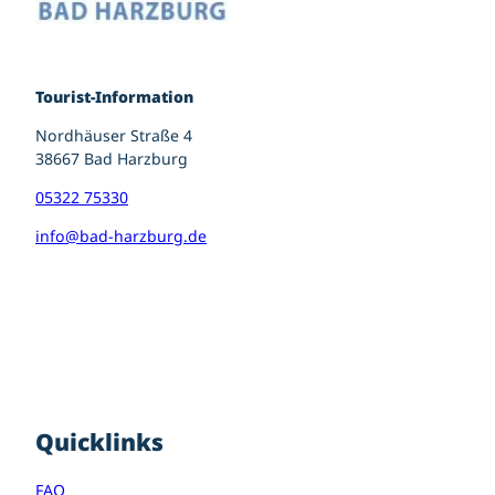
Tourist-Information
Nordhäuser Straße 4
38667 Bad Harzburg
05322 75330
info@bad-harzburg.de
I
F
P
n
a
i
s
c
n
t
e
t
a
b
e
g
o
r
r
o
e
Quicklinks
a
k
s
m
t
FAQ