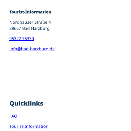
Tourist-Information
Nordhäuser Straße 4
38667 Bad Harzburg
05322 75330
info@bad-harzburg.de
I
F
P
n
a
i
s
c
n
t
e
t
a
b
e
g
o
r
r
o
e
Quicklinks
a
k
s
m
t
FAQ
Tourist-Information